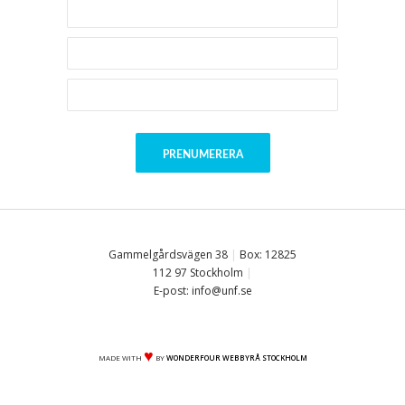
Gammelgårdsvägen 38
|
Box: 12825
112 97 Stockholm
|
E-post: info@unf.se
♥
MADE WITH
BY
WONDERFOUR WEBBYRÅ STOCKHOLM