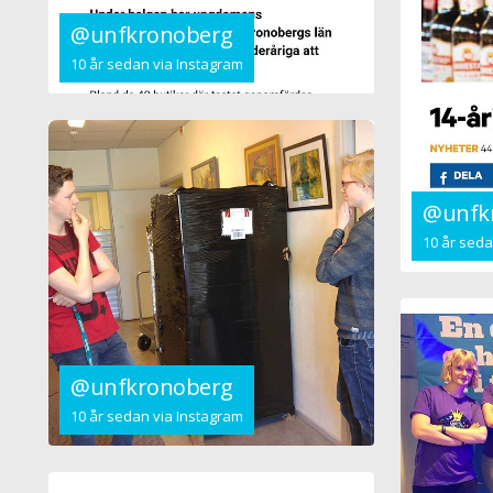
@unfkronoberg
10 år sedan via Instagram
@unfk
10 år seda
@unfkronoberg
10 år sedan via Instagram