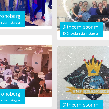
ronoberg
n via Instagram
@theemilssonm
10 år sedan via Instagram
ronoberg
n via Instagram
@theemilssonm