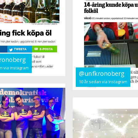
ronoberg
n via Instagram
@unfkronoberg
10 år sedan via Instagram