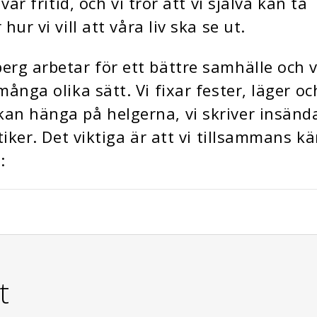
 vår fritid, och vi tror att vi själva kan ta
hur vi vill att våra liv ska se ut.
rg arbetar för ett bättre samhälle och v
många olika sätt. Vi fixar fester, läger o
an hänga på helgerna, vi skriver insänd
itiker. Det viktiga är att vi tillsammans k
:
t