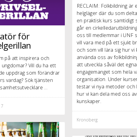
RECLAIM: Folkbildning är e
helgläger där du som delt
en praktisk kurs samtidigt
går en cirkelledarutbildning.
ratör för
oss till medlemmar i UNF
vill vara med på ett sjukt b
lgerillan
och som vill lära sig hur vi
använda oss av folkbildnin
m på att inspirera och
att utveckla såväl det egna
ungdomar? Vill du ha ett
engagemanget som hela v
e uppdrag som förändrar
organisation. Under kurse
s vardag? Sök tjänsten
testar vi nya metoder och 
samhetsutvecklare …
hur vi kan dela med oss av
kunskaper.
17
Kronoberg