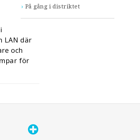
På gång i distriktet
i
ch LAN där
are och
ämpar för