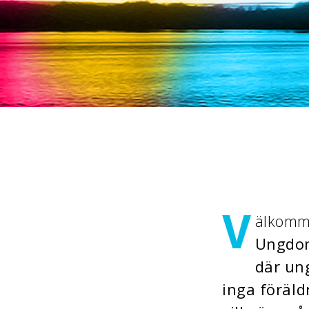
V
älkomme
Ungdom
där un
inga föräldr