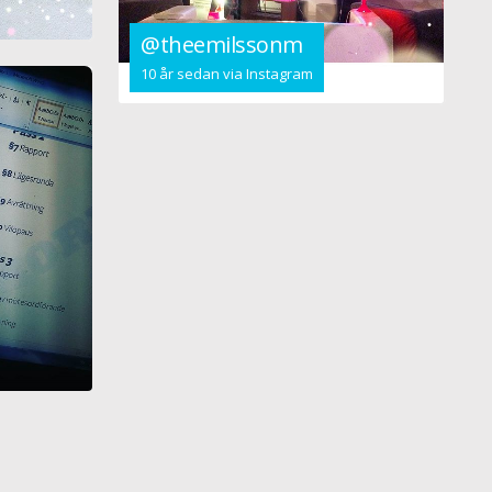
@theemilssonm
10 år sedan via Instagram