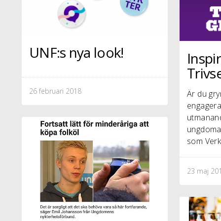
UNF:s nya look!
Inspi
Trivse
26 februari 2018
Är du gry
engagera 
utmanand
ungdomar
som Verk
23 maj 20