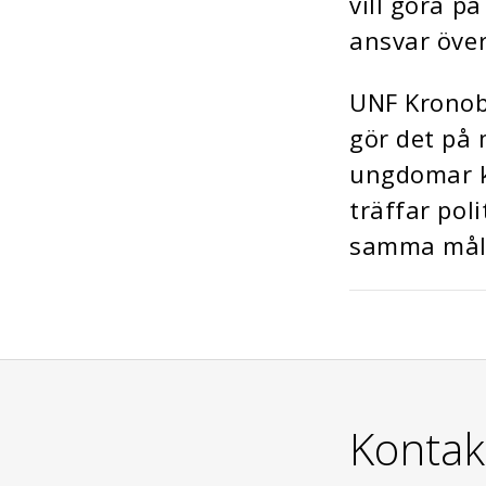
vill göra på
ansvar över 
UNF Kronobe
gör det på 
ungdomar k
träffar pol
samma mål
Kontak