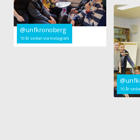
@unfkronoberg
10 år sedan via Instagram
@unfk
10 år seda