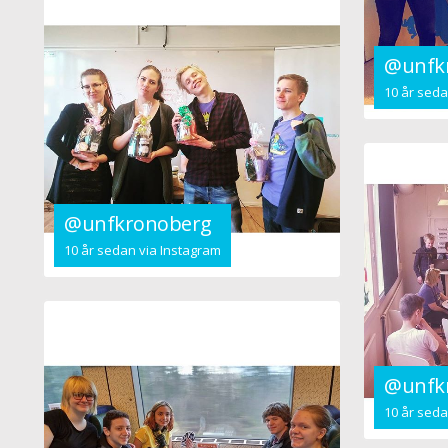
@unfk
10 år seda
@unfkronoberg
10 år sedan via Instagram
@unfk
10 år seda