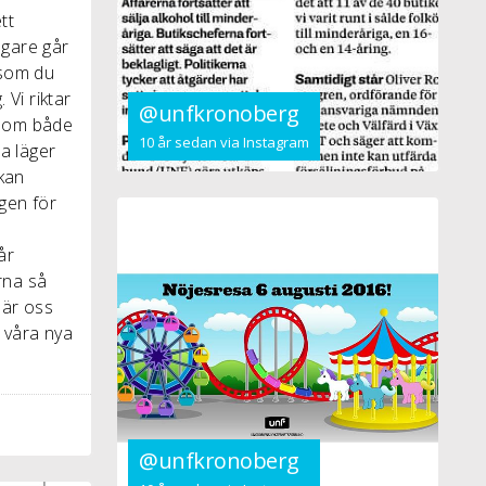
tt
agare går
 som du
 Vi riktar
@unfkronoberg
 som både
10 år sedan via Instagram
ra läger
 kan
gen för
år
rna så
lär oss
 våra nya
@unfkronoberg