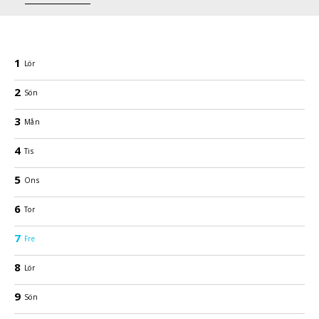
1
Lör
2
Sön
3
Mån
4
Tis
5
Ons
6
Tor
7
Fre
8
Lör
9
Sön