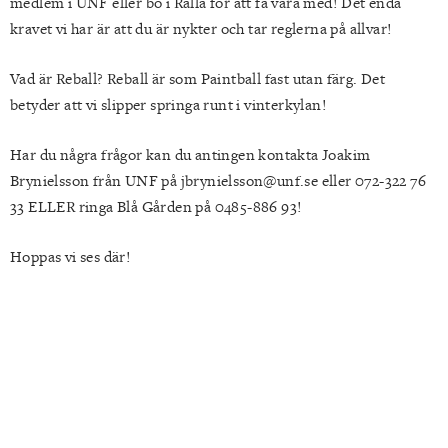
medlem i UNF eller bo i Rälla för att få vara med! Det enda
kravet vi har är att du är nykter och tar reglerna på allvar!
Vad är Reball? Reball är som Paintball fast utan färg. Det
betyder att vi slipper springa runt i vinterkylan!
Har du några frågor kan du antingen kontakta Joakim
Brynielsson från UNF på jbrynielsson@unf.se eller 072-322 76
33 ELLER ringa Blå Gården på 0485-886 93!
Hoppas vi ses där!