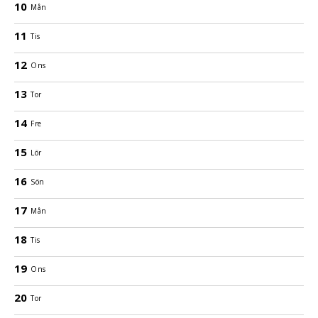
10
Mån
11
Tis
12
Ons
13
Tor
14
Fre
15
Lör
16
Sön
17
Mån
18
Tis
19
Ons
20
Tor