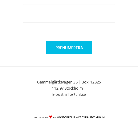
Gammelgårdsvägen 38
|
Box: 12825
112 97 Stockholm
|
E-post: info@unf.se
♥
MADE WITH
BY
WONDERFOUR WEBBYRÅ STOCKHOLM