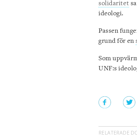
solidaritet
s
ideologi.
Passen funge
grund för en
Som uppvärmn
UNF:s ideolo
RELATERADE 