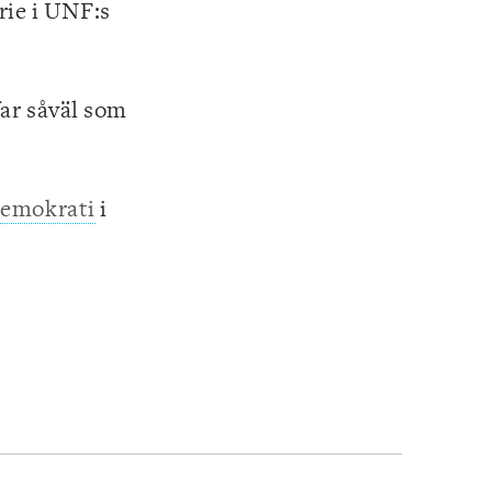
rie i UNF:s
ar såväl som
demokrati
i