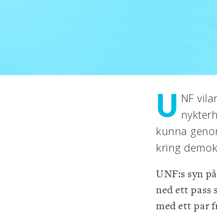
U
NF vila
nykterh
kunna genom
kring demokr
UNF:s syn på
ned ett pass
med ett par 