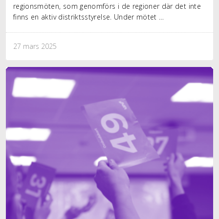
regionsmöten, som genomförs i de regioner där det inte
finns en aktiv distriktsstyrelse. Under mötet …
27 mars 2025